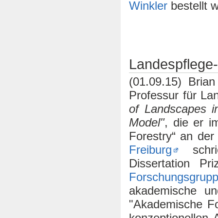
Winkler
bestellt 
Landespflege-M
(01.09.15) Bri
Professur für Lan
of Landscapes in
Model"
, die er 
Forestry“ an de
Freiburg
schri
Dissertation P
Forschungsgru
akademische und
"Akademische Fo
konzeptionellen 