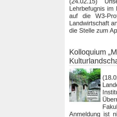
(24.02.15) Uns
Lehrbefugnis im
auf die W3-Prof
Landwirtschaft a
die Stelle zum Ap
Kolloquium „Mi
Kulturlandscha
(18.
Land
Insti
Überr
Faku
Anmeldung ist ni