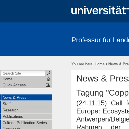
Professur für Land
News & Press
Staff
Research
Publications
Culterr
›
You are here:
Home
News & Pre
News & Pres
Home
Quick Access
Tagung "Coppi
News & Press
(24.11.15)
Call f
Staff
Europe: Ecosyste
Research
Publications
Antwerpen/Belg
Culterra Publication Series
Rahmen der C