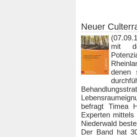
Neuer Culterr
(07.09.
mit de
Potenz
Rheinla
denen 
durchfü
Behandlungsstr
Lebensraumeignu
befragt Timea H
Experten mittels
Niederwald bestell
Der Band hat 3