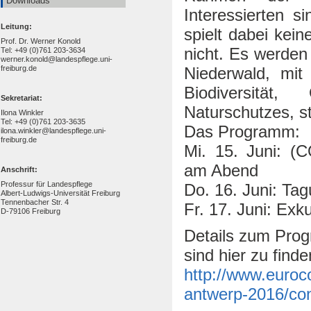
Downloads
Interessierten s
Leitung:
spielt dabei kei
Prof. Dr. Werner Konold
nicht. Es werde
Tel: +49 (0)761 203-3634
werner.konold@landespflege.uni-
freiburg.de
Niederwald, mit
Biodiversität
Sekretariat:
Naturschutzes, st
Ilona Winkler
Tel: +49 (0)761 203-3635
Das Programm:
ilona.winkler@landespflege.uni-
freiburg.de
Mi. 15. Juni: (
am Abend
Anschrift:
Professur für Landespflege
Do. 16. Juni: Ta
Albert-Ludwigs-Universität Freiburg
Tennenbacher Str. 4
Fr. 17. Juni: Exk
D-79106 Freiburg
Details zum Prog
sind hier zu finde
http://www.euroco
antwerp-2016/con