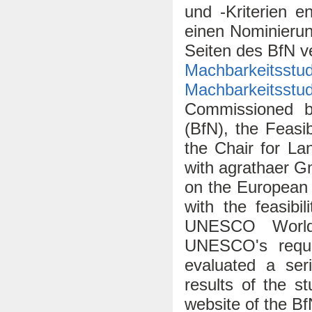
und -Kriterien e
einen Nominierun
Seiten des BfN ve
Machbarkeitsstu
Machbarkeitsstu
Commissioned b
(BfN), the Feasi
the Chair for La
with agrathaer 
on the European 
with the feasib
UNESCO World 
UNESCO's requi
evaluated a ser
results of the 
website of the Bf