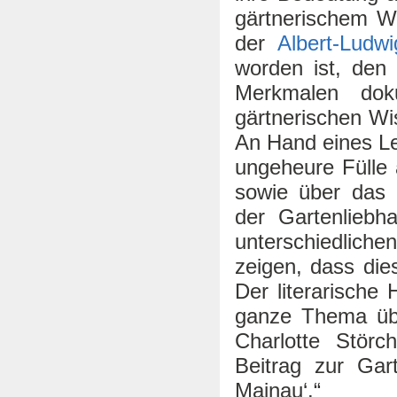
gärtnerischem Wi
der
Albert-Ludwi
worden ist, den 
Merkmalen dok
gärtnerischen W
An Hand eines Le
ungeheure Fülle 
sowie über das 
der Gartenliebh
unterschiedlic
zeigen, dass di
Der literarische
ganze Thema über
Charlotte Störc
Beitrag zur Gar
Mainau‘.“