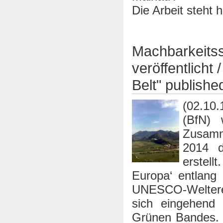
Die Arbeit steht 
Machbarkeitss
veröffentlicht
Belt" publishe
(02.10
(BfN) 
Zusamm
2014 d
erstell
Europa‘ entlang
UNESCO-Welterer
sich eingehend 
Grünen Bandes.