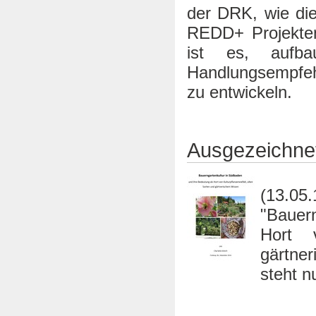
der DRK, wie die
REDD+ Projekte
ist es, aufba
Handlungsempfeh
zu entwickeln.
Ausgezeichnet
(13.05
"Bauer
Hort v
gärtner
steht n