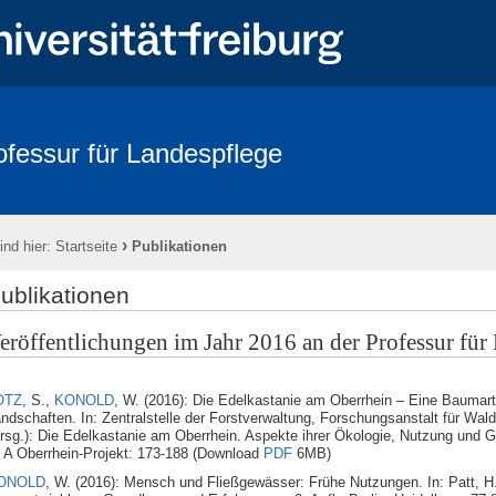
ofessur für Landespflege
Forschung
Publikationen
Culterra Buchreihe
Downloads
›
ind hier:
Startseite
Publikationen
ublikationen
eröffentlichungen im Jahr 2016 an der Professur für
OTZ
, S.,
KONOLD
, W. (2016): Die Edelkastanie am Oberrhein – Eine Baumar
ndschaften. In: Zentralstelle der Forstverwaltung, Forschungsanstalt für Wal
rsg.): Die Edelkastanie am Oberrhein. Aspekte ihrer Ökologie, Nutzung und 
 A Oberrhein-Projekt: 173-188 (Download
PDF
6MB)
ONOLD
, W. (2016): Mensch und Fließgewässer: Frühe Nutzungen. In: Patt, H.