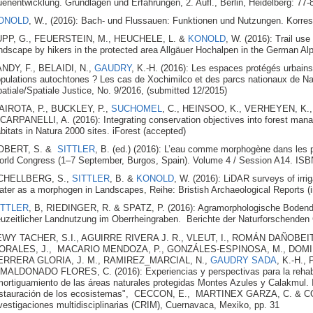
enentwicklung. Grundlagen und Erfahrungen, 2. Aufl., Berlin, Heidelberg: 77-
ONOLD
, W., (2016): Bach- und Flussauen: Funktionen und Nutzungen. Korre
UPP, G., FEUERSTEIN, M., HEUCHELE, L. &
KONOLD
, W. (2016): Trail us
ndscape by hikers in the protected area Allgäuer Hochalpen in the German Al
NDY, F., BELAIDI, N.,
GAUDRY
, K.-H. (2016): Les espaces protégés urbains,
pulations autochtones ? Les cas de Xochimilco et des parcs nationaux de Nai
atiale/Spatiale Justice, No. 9/2016, (submitted 12/2015)
AIROTA, P., BUCKLEY, P.,
SUCHOMEL
, C., HEINSOO, K., VERHEYEN, K.,
CARPANELLI, A. (2016): Integrating conservation objectives into forest ma
bitats in Natura 2000 sites. iForest (accepted)
OBERT, S. &
SITTLER
, B. (ed.) (2016): L’eau comme morphogène dans les
rld Congress (1–7 September, Burgos, Spain). Volume 4 / Session A14. IS
CHELLBERG, S.,
SITTLER
, B. &
KONOLD
, W. (2016): LiDAR surveys of ir
ter as a morphogen in Landscapes, Reihe: Bristish Archaeological Reports (
ITTLER
, B, RIEDINGER, R. & SPATZ, P. (2016): Agramorphologische Bodende
uzeitlicher Landnutzung im Oberrheingraben. Berichte der Naturforschenden G
EWY TACHER, S.I., AGUIRRE RIVERA J. R., VLEUT, I., ROMÁN DAÑOBEI
ORALES, J., MACARIO MENDOZA, P., GONZÁLES-ESPINOSA, M., DOMI
ERRERA GLORIA, J. M., RAMIREZ_MARCIAL, N.,
GAUDRY SADA
, K.-H.
MALDONADO FLORES, C. (2016): Experiencias y perspectivas para la rehabil
ortiguamiento de las áreas naturales protegidas Montes Azules y Calakmul. 
estauración de los ecosistemas", CECCON, E., MARTINEX GARZA, C. & C
vestigaciones multidisciplinarias (CRIM), Cuernavaca, Mexiko, pp. 31