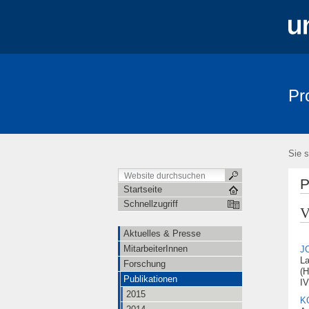
Pr
Aktuelles & Presse
MitarbeiterInnen
Sie s
P
Startseite
Schnellzugriff
V
Aktuelles & Presse
MitarbeiterInnen
J
La
Forschung
(H
Publikationen
IV
2015
K