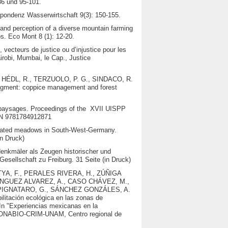
86 und 95-101.
spondenz Wasserwirtschaft 9(3): 150-155.
e and perception of a diverse mountain farming
ps. Eco Mont 8 (1): 12-20.
 vecteurs de justice ou d’injustice pour les
robi, Mumbai, le Cap., Justice
 HÉDL, R., TERZUOLO, P. G., SINDACO, R.
nagment: coppice management and forest
 paysages. Proceedings of the XVII UISPP
BN 9781784912871
rigated meadows in South-West-Germany.
in Druck)
nkmäler als Zeugen historischer und
esellschaft zu Freiburg. 31 Seite (in Druck)
TYA, F., PERALES RIVERA, H., ZÚÑIGA
NGUEZ ALVAREZ, A., CASO CHÁVEZ, M.,
, PIGNATARO, G., SÁNCHEZ GONZÁLES, A.
itación ecológica en las zonas de
In "Experiencias mexicanas en la
ONABIO-CRIM-UNAM, Centro regional de