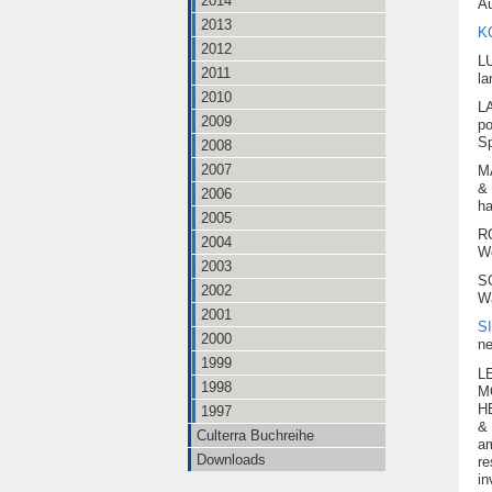
2014
Au
2013
K
2012
L
2011
la
2010
LA
2009
po
Sp
2008
2007
M
& 
2006
ha
2005
R
2004
Wo
2003
S
2002
Wa
2001
S
2000
ne
1999
L
1998
M
H
1997
& 
Culterra Buchreihe
am
Downloads
r
in