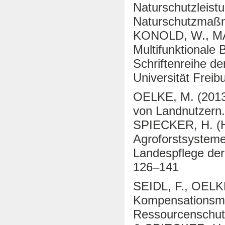
Naturschutzleist
Naturschutzmaßna
KONOLD, W., MAS
Multifunktionale
Schriftenreihe de
Universität Frei
OELKE, M. (2013
von Landnutzern
SPIECKER, H. (Hr
Agroforstsystemen
Landespflege der
126–141
SEIDL, F., OELKE
Kompensationsma
Ressourcenschut