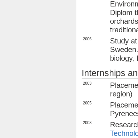
Environm
Diplom th
orchards
traditio
2006
Study at
Sweden. 
biology, 
Internships a
2003
Placemen
region)
2005
Placemen
Pyrenees
2008
Research
Technol