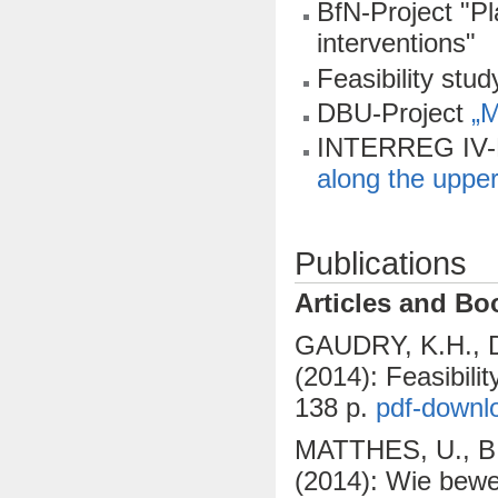
BfN-Project "Pl
interventions"
Feasibility stu
DBU-Project
„M
INTERREG IV-
along the uppe
Publications
Articles and Bo
GAUDRY, K.H., 
(2014): Feasibili
138 p.
pdf-downl
MATTHES, U., B
(2014): Wie bewe