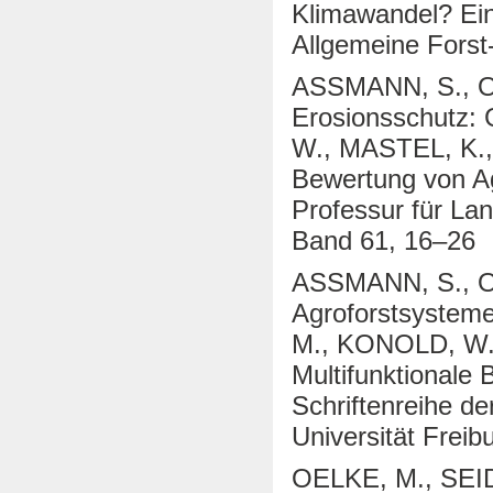
Klimawandel? Ein
Allgemeine Forst
ASSMANN, S., OE
Erosionsschutz:
W., MASTEL, K., 
Bewertung von Ag
Professur für Lan
Band 61, 16–26
ASSMANN, S., OE
Agroforstsysteme
M., KONOLD, W.,
Multifunktionale
Schriftenreihe de
Universität Frei
OELKE, M., SEID