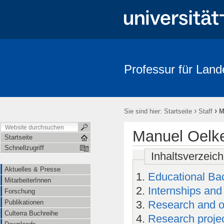
Professur für Land
Aktuelles & Presse
MitarbeiterInnen
Forschung
Publika
›
›
Sie sind hier:
Startseite
Staff
M
Manuel Oelk
Startseite
Schnellzugriff
Inhaltsverzeich
Aktuelles & Presse
Educational Ba
MitarbeiterInnen
Internships and
Forschung
Publikationen
Research and ou
Culterra Buchreihe
Research proje