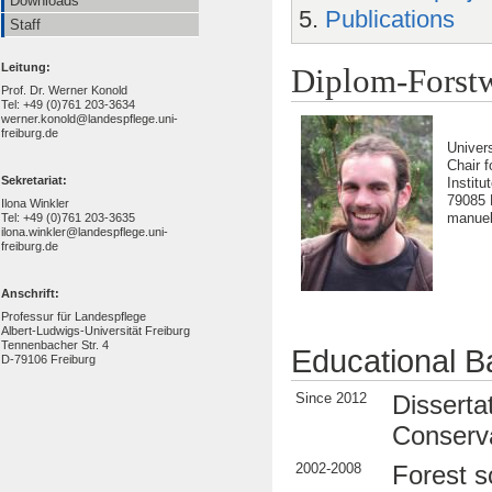
Downloads
Publications
Staff
Leitung:
Diplom-Forstw
Prof. Dr. Werner Konold
Tel: +49 (0)761 203-3634
werner.konold@landespflege.uni-
freiburg.de
Univers
Chair 
Sekretariat:
Instit
79085 
Ilona Winkler
manuel
Tel: +49 (0)761 203-3635
ilona.winkler@landespflege.uni-
freiburg.de
Anschrift:
Professur für Landespflege
Albert-Ludwigs-Universität Freiburg
Tennenbacher Str. 4
Educational 
D-79106 Freiburg
Since 2012
Disserta
Conserv
2002-2008
Forest s