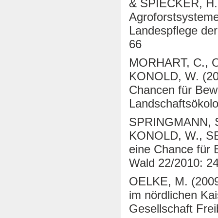
& SPIECKER, H. (
Agroforstsystemen
Landespflege der
66
MORHART, C., 
KONOLD, W. (2012
Chancen für Bewi
Landschaftsökolo
SPRINGMANN, S.
KONOLD
, W
., S
eine Chance für 
Wald 22/2010: 2
OELKE, M. (200
im nördlichen Kai
Gesellschaft Frei