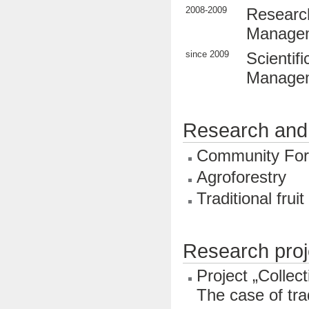
2008-2009
Research
Manageme
since 2009
Scientif
Manageme
Research and 
Community For
Agroforestry
Traditional frui
Research proj
Project „Collec
The case of tr